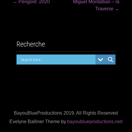
←
Périgord -2020
Miguel Montalban – la
Post
Traverse
→
navigation
Recherche
BayouBlueProductions 2019. All Rights Reserved
Evelyne Balliner Theme by
bayoublueproductions.net/