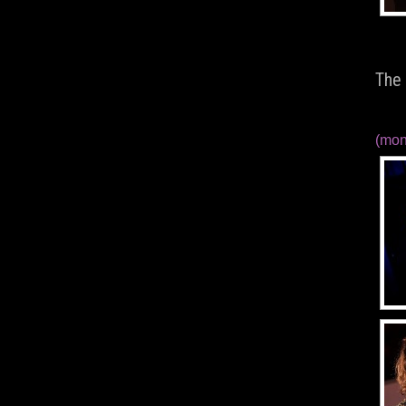
The
(mon