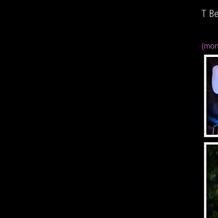
T Be
(mon